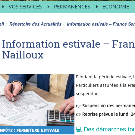
VOS SERVICES
PERMANENCES
ECONOMIE
il
Répertoire des Actualités
Information estivale – France Ser
Information estivale – Fran
Nailloux
Pendant la période estivale,
Particuliers assurées à la F
suspendues.
👉
Suspension des permanence
👉
Reprise prévue le lundi 2
💻 Des démarches touj