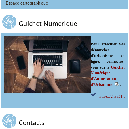
Espace cartographique
Guichet Numérique
Pour effectuer vos
démarches
d'urbanisme en
ligne, connectez-
vous sur le
Guichet
Numérique
d'Autorisation
d'Urbanisme
:
https://gnau31.ope
Contacts