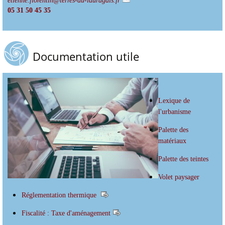
etienne.florentin@terres-du-lauragais.fr
05 31 50 45 35
Documentation utile
Lexique de
l'urbanisme
Palette des
matériaux
Palette des teintes
Volet paysager
Réglementation thermique
Fiscalité : Taxe d'aménagement