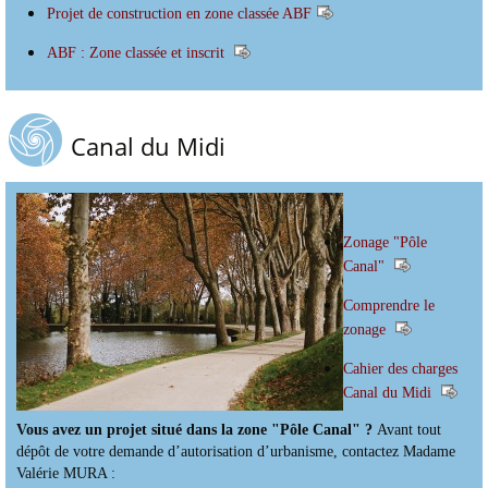
Projet de construction en zone classée ABF
ABF : Zone classée et inscrit
Canal du Midi
Zonage "Pôle
Canal"
Comprendre le
zonage
Cahier des charges
Canal du Midi
Vous avez un projet situé dans la zone "Pôle Canal" ?
Avant tout
dépôt de votre demande d’autorisation d’urbanisme, contactez Madame
Valérie MURA :