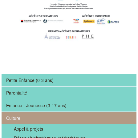
Petite Enfance (0-3 ans)
Parentalité
Enfance - Jeunesse (3-17 ans)
Culture
Appel à projets