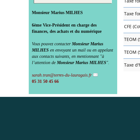
Taxe fon
Monsieur Marius MILHES
Taxe fo
6ème Vice-Président en charge des
CFE (Co
finances, des achats et du numérique
TEOM (
Vous pouvez contacter
Monsieur Marius
MILHES
en envoyant un mail ou en appelant
TEOM (
aux contacts suivants, en mentionnant "à
l’attention de
Monsieur Marius MILHES
".
Taxe d'
sarah.tran@terres-du-lauragais.fr
05 31 50 45 66