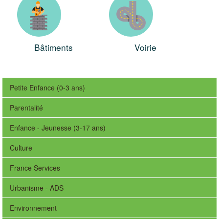
Bâtiments
Voirie
Petite Enfance (0-3 ans)
Parentalité
Enfance - Jeunesse (3-17 ans)
Culture
France Services
Urbanisme - ADS
Environnement