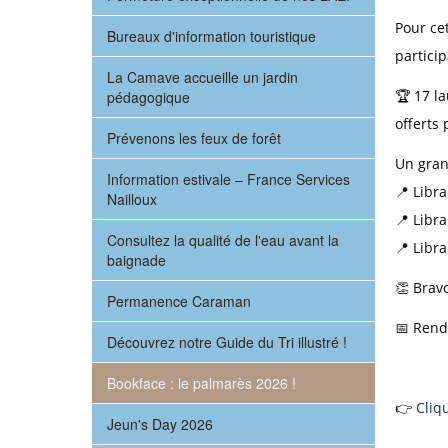
Pour cet
Bureaux d'information touristique
partici
La Camave accueille un jardin
🏆 17 la
pédagogique
offerts 
Prévenons les feux de forêt
Un grand
Information estivale – France Services
📍 Libra
Nailloux
📍 Libra
Consultez la qualité de l'eau avant la
📍 Libra
baignade
👏 Bravo
Permanence Caraman
📅 Rend
Découvrez notre Guide du Tri illustré !
Bookface : le palmarès 2026 !
👉
Cliqu
Jeun's Day 2026