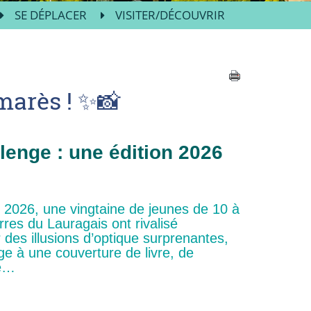
SE DÉPLACER
VISITER/DÉCOUVRIR
marès ! ✨📸
enge : une édition 2026
i 2026, une vingtaine de jeunes de 10 à
rres du Lauragais ont rivalisé
r des illusions d’optique surprenantes,
ge à une couverture de livre, de
le…