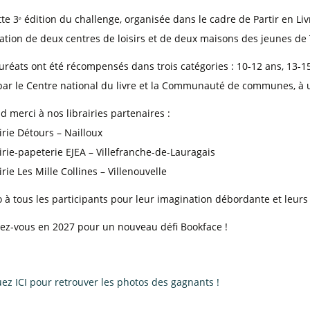
te 3ᵉ édition du challenge, organisée dans le cadre de Partir en Liv
pation de deux centres de loisirs et de deux maisons des jeunes de 
uréats ont été récompensés dans trois catégories : 10-12 ans, 13-15
par le Centre national du livre et la Communauté de communes, à uti
 merci à nos librairies partenaires :
irie Détours – Nailloux
irie-papeterie EJEA – Villefranche-de-Lauragais
irie Les Mille Collines – Villenouvelle
 à tous les participants pour leur imagination débordante et leurs 
ez-vous en 2027 pour un nouveau défi Bookface !
ez ICI pour retrouver les photos des gagnants !