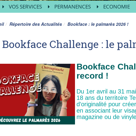
VOS SERVICES
PERMANENCES
ECONOMIE
il
Répertoire des Actualités
Bookface : le palmarès 2026 !
Bookface Challenge : le pal
Bookface Chall
record !
Du 1er avril au 31 ma
18 ans du territoire Te
d’originalité pour crée
en associant leur visa
magazine ou de viny