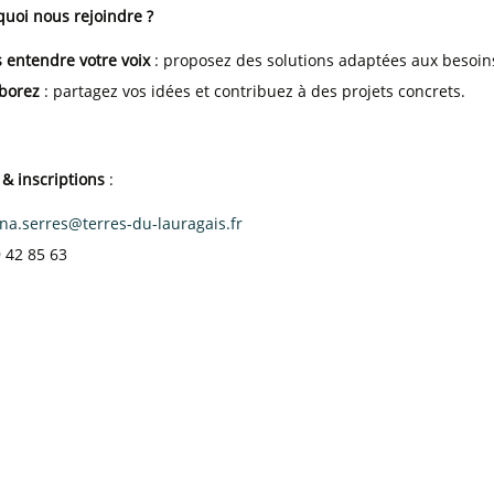
uoi nous rejoindre ?
s entendre votre voix
: proposez des solutions adaptées aux besoins
borez
: partagez vos idées et contribuez à des projets concrets.
 & inscriptions
:
na.serres@terres-du-lauragais.fr
9 42 85 63