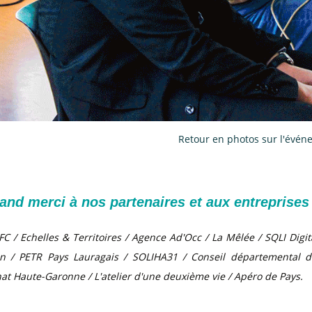
Retour en photos sur l'évé
and merci à nos partenaires et aux entreprises q
FC / Echelles & Territoires / Agence Ad'Occ / La Mêlée / SQLI Digi
 / PETR Pays Lauragais / SOLIHA31 / Conseil départemental d
anat Haute-Garonne / L'atelier d'une deuxième vie / Apéro de Pays.