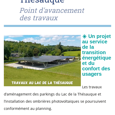
Point d'avancement
des travaux
☀️ Un projet
au service
de la
transition
énergétique
et du
confort des
usagers
Les travaux
d’aménagement des parkings du Lac de la Thésauque et
l’installation des ombrières photovoltaïques se poursuivent
conformément au planning.