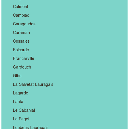
Calmont
Cambiac
Caragoudes
Caraman
Cessales
Folcarde
Francarville
Gardouch
Gibel
La-Salvetat-Lauragais
Lagarde
Lanta
Le Cabanial
Le Faget
Loubens-Lauragais