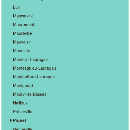
Lux
Mascarville
Mauremont
Maureville
Mauvaisin
Monestrol
Montclar-Lauragais
Montesquieu-Lauragais
Montgaillard-Lauragais
Montgeard
Mourvilles-Basses
Nailloux
Préserville
Prunet
Renneville