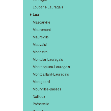
Loubens-Lauragais
Lux
Mascarville
Mauremont
Maureville
Mauvaisin
Monestrol
Montclar-Lauragais
Montesquieu-Lauragais
Montgaillard-Lauragais
Montgeard
Mourvilles-Basses
Nailloux
Préserville