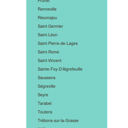
Prunet
Renneville
Rieumajou
Saint-Germier
Saint-Léon
Saint-Pierre-de-Lages
Saint-Rome
Saint-Vincent
Sainte-Foy-D'Aigrefeuille
Saussens
Ségreville
Seyre
Tarabel
Toutens
Trébons-sur-la-Grasse