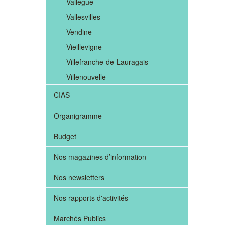
Vallègue
Vallesvilles
Vendine
Vieillevigne
Villefranche-de-Lauragais
Villenouvelle
CIAS
Organigramme
Budget
Nos magazines d’information
Nos newsletters
Nos rapports d'activités
Marchés Publics