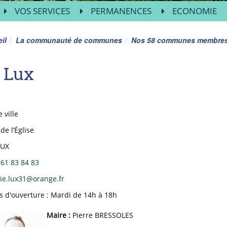
VOS SERVICES
PERMANENCES
ECONOMIE
il
La communauté de communes
Nos 58 communes membre
Lux
 ville
de l’Église
LUX
 61 83 84 83
ie.lux31
@
orange.fr
s d'ouverture : Mardi de 14h à 18h
Maire :
Pierre BRESSOLES