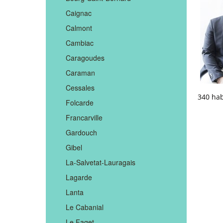
Caignac
Calmont
Cambiac
Caragoudes
Caraman
Cessales
340 hab
Folcarde
Francarville
Gardouch
Gibel
La-Salvetat-Lauragais
Lagarde
Lanta
Le Cabanial
Le Faget