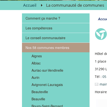
Accueil
La communauté de communes
Comment ça marche ?
Accue
Les compétences
Le conseil communautaire
Nos 58 communes membres
Hôtel de
Aignes
1 place 
Albiac
31290 
Auriac-sur-Vendinelle
Tél :
05
Aurin
mair
Avignonet-Lauragais
Beauteville
Horaire
Beauville
Bourg-Saint-Bernard