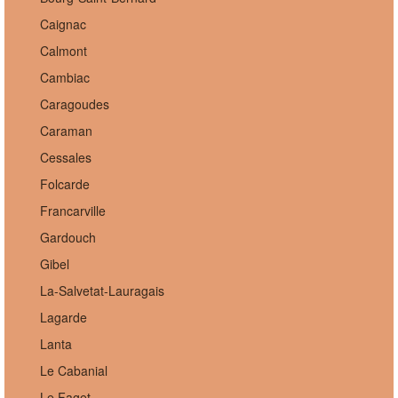
Caignac
Calmont
Cambiac
Caragoudes
Caraman
Cessales
Folcarde
Francarville
Gardouch
Gibel
La-Salvetat-Lauragais
Lagarde
Lanta
Le Cabanial
Le Faget