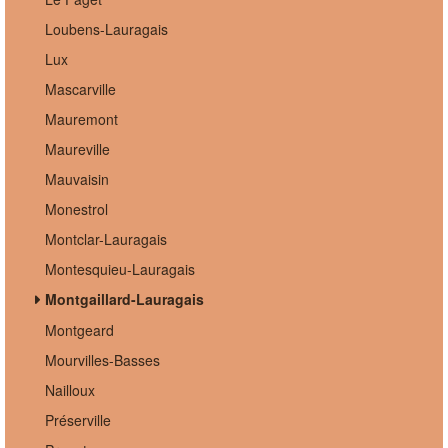
Loubens-Lauragais
Lux
Mascarville
Mauremont
Maureville
Mauvaisin
Monestrol
Montclar-Lauragais
Montesquieu-Lauragais
Montgaillard-Lauragais
Montgeard
Mourvilles-Basses
Nailloux
Préserville