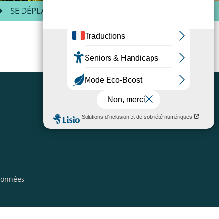
SE DÉPLACER
VISITER/DÉCOUVRIR
 données