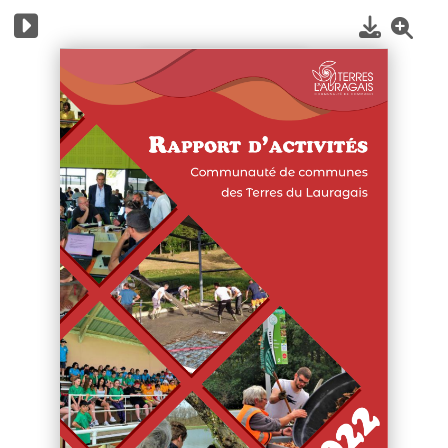
1
/
60