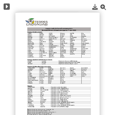
1
/
17