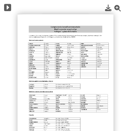
1
/
17