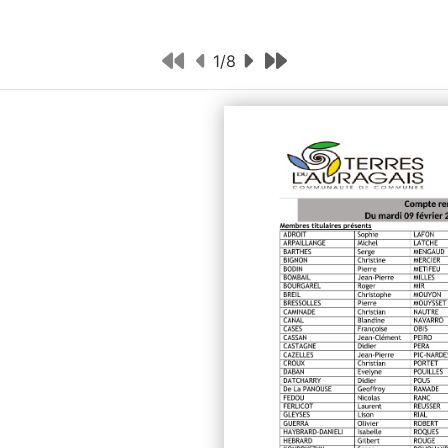
1
/
8